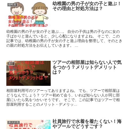
幼稚園の男の子が女の子と遊ぶ！
幼稚園
その理由と対処方法は？
幼稚園の男の子が女の子と遊ぶ…。 自分の子供は男の子なのに女の
子ばかりと遊んでいると、少し心配になりますよね。 そこで、この
記事では、幼稚園の男の子が女の子と遊ぶ理由を整理して、そのとき
の親の対処方法をお伝えしていきます。 ...
ツアーの相部屋は知らない人で気
旅行
をつかう？メリットデメリット
は？
相部屋利用可のツアーってありますよね。 でも、ツアーで相部屋は
どうなんでしょう？ ツアー初めて会う、いわば知らない人が同じ部
屋にいたら気をつかいそうです。 そこで、この記事ではツアーで相
部屋利用することのメリット・デメリッ...
社員旅行で水着を着たくない！海
新入社員
やプールでどうすごす？