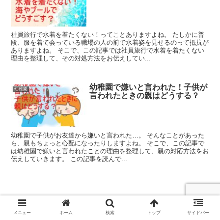
社員旅行で水着を着たくない！ってことありますよね。 たしかに普
段、服を着て会っている職場の人の前で水着姿を見せるのって抵抗が
ありますよね。 そこで、この記事では社員旅行で水着を着たくない
理由を整理して、その対処方法をお伝えしてい...
幼稚園で嫌いと言われた！子供が
幼稚園
言われたときの親はどうする？
幼稚園で子供がお友達から嫌いと言われた…。 そんなことがあった
ら、親もちょっと心配になったりしますよね。 そこで、この記事で
は幼稚園で嫌いと言われたことの理由を整理して、親の対応方法をお
伝えしていきます。 この記事を読んで...
小学校休んで旅行は世間的にどう？出か
メニュー
ホーム
検索
トップ
サイドバー
ける場合の親の対応は？