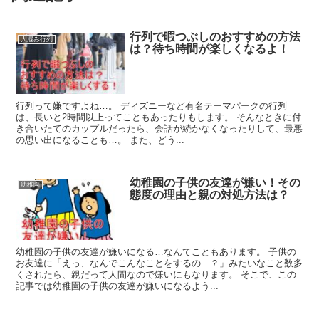
行列で暇つぶしのおすすめの方法
人混み行列
は？待ち時間が楽しくなるよ！
行列って嫌ですよね…。 ディズニーなど有名テーマパークの行列
は、長いと2時間以上ってこともあったりもします。 そんなときに付
き合いたてのカップルだったら、会話が続かなくなったりして、最悪
の思い出になることも…。 また、どう...
幼稚園の子供の友達が嫌い！その
幼稚園
態度の理由と親の対処方法は？
幼稚園の子供の友達が嫌いになる…なんてこともあります。 子供の
お友達に「えっ、なんでこんなことをするの…？」みたいなこと数多
くされたら、親だって人間なので嫌いにもなります。 そこで、この
記事では幼稚園の子供の友達が嫌いになるよう...