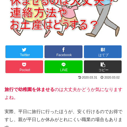
Twitter
Facebook
はてブ
Pocket
LINE
コピー
2020.03.31
2020.03.02
旅行で幼稚園を休ませる
のは大丈夫かどうか気になります
よね。
実際、平日に旅行に行ったほうが、安く行けるのでお得で
すし、親が平日しか休みがとれにくい職業の場合もありま