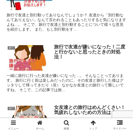
旅行で友達と別行動ってありなんでしょうか？ 友達から「別行動な
んてありえない」なんて言われることもあったりすると気になります
よね…。 そこで、旅行で友達と別行動することについて様々な意見
を紹介します。 また、もし別行動をす...
旅行で友達が嫌いになった！二度
旅行
と行かないと思ったときの対処
法！
一緒に旅行に行った友達が嫌いになった…。 そんなことってありま
す。 旅行に行く前は楽しみだったのに、その友達と旅行した後はグ
ッタリして帰ってきたり（笑） なかなか友達との旅行って難しいで
すね。 そこで、この記事では旅...
女友達との旅行はめんどくさい！
旅行
気疲れしないための方法は？
メニュー
ホーム
検索
トップ
サイドバー