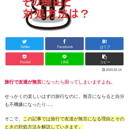
Twitter
Facebook
はてブ
Pocket
LINE
コピー
2020.02.14
旅行で友達が無言
になったら困ってしまいますよね。
せっかくの楽しいはずの旅行なのに、無言にならると自分
も不機嫌になったり…。
そこで、
この記事では旅行で友達が無言になる理由とその
ときの対処方法を解説していきます。