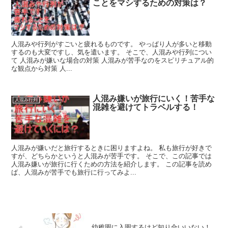
ことをマシするための対策は？
人混みや行列がすごいと疲れるものです。 やっぱり人が多いと移動
するのも大変ですし、気を遣います。 そこで、人混みや行列につい
て 人混みが嫌いな場合の対策 人混みが苦手なのをスピリチュアル的
な観点から対策 人...
人混み嫌いが旅行にいく！苦手な
人混み行列
混雑を避けてトラベルする！
人混みが嫌いだと旅行するときに困りますよね。 私も旅行が好きで
すが、どちらかというと人混みが苦手です。 そこで、この記事では
人混み嫌いが旅行に行くための方法を紹介します。 この記事を読め
ば、人混みが苦手でも旅行に行ってみよ...
幼稚園に入園するけど知り合いいない！