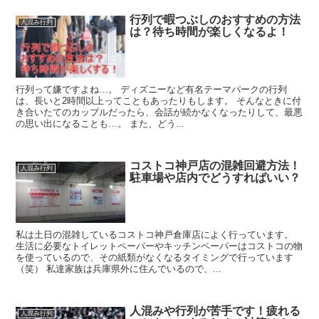
行列で暇つぶしのおすすめの方法
人混み行列
は？待ち時間が楽しくなるよ！
行列って嫌ですよね…。 ディズニーなど有名テーマパークの行列
は、長いと2時間以上ってこともあったりもします。 そんなときに付
き合いたてのカップルだったら、会話が続かなくなったりして、最悪
の思い出になることも…。 また、どう...
コストコ神戸店の混雑回避方法！
人混み行列
駐車場や店内でどうすればいい？
私は土日の混雑しているコストコ神戸倉庫店によく行っています。
生活に必要なトイレットペーパーやキッチンペーパーはコストコの物
を使っているので、その紙類がなくなるタイミングで行っています
（笑） 私達家族は兵庫県外に住んでいるので、...
人混みや行列が苦手です！疲れる
人混み行列