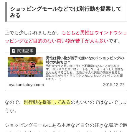
ショッピングモールなどでは別行動を提案して
みる
上でも少しふれましたが、
もともと男性はウインドウショ
ッピングなど目的のない買い物が苦手が人も多い
です。
男性は買い物が苦手で嫌いなの？ショッピングの
時の気持ちは？
男性が女性と買い物に行くと不機嫌になることがありま
す。 彼氏や夫と買い物デートをして、イライラした態度を
見せたりすることも。 女性がそんな男性の態度を見ると、
逆に女性がイライラしてケンカになるなどということを聞
いたり。 そ...
oyakunitatuyo.com
2019.12.27
なので、
別行動を提案してみる
のもいいのではないでしょ
うか。
ショッピングモールにある本屋など自分の好きな場所で過