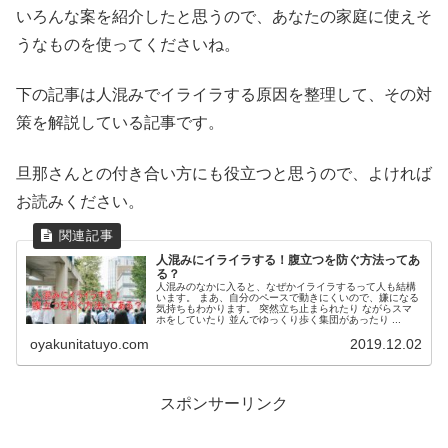
いろんな案を紹介したと思うので、あなたの家庭に使えそ
うなものを使ってくださいね。
下の記事は人混みでイライラする原因を整理して、その対
策を解説している記事です。
旦那さんとの付き合い方にも役立つと思うので、よければ
お読みください。
人混みにイライラする！腹立つを防ぐ方法ってあ
る？
人混みのなかに入ると、なぜかイライラするって人も結構
います。 まあ、自分のペースで動きにくいので、嫌になる
気持ちもわかります。 突然立ち止まられたり ながらスマ
ホをしていたり 並んでゆっくり歩く集団があったり ...
oyakunitatuyo.com
2019.12.02
スポンサーリンク