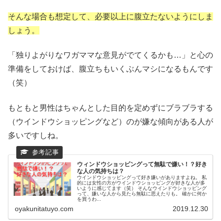
そんな場合も想定して、必要以上に腹立たないようにしま
しょう。
「独りよがりなワガママな意見がでてくるかも…」と心の
準備をしておけば、腹立ちもいくぶんマシになるもんです
（笑）
もともと男性はちゃんとした目的を定めずにブラブラする
（ウインドウショッピングなど）のが嫌な傾向がある人が
多いですしね。
ウィンドウショッピングって無駄で嫌い！？好き
な人の気持ちは？
ウインドウショッピングって好き嫌いがありますよね。 私
的には女性の方がウインドウショッピングが好きな人が多
いように感じてます（笑） そんなウインドウショッピング
って、嫌いな人から見たら無駄に思えたりも。 確かに何か
を買うわ...
oyakunitatuyo.com
2019.12.30