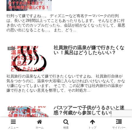
行列って嫌ですよね…。 ディズニーなど有名テーマパークの行列
は、長いと2時間以上ってこともあったりもします。 そんなときに付
き合いたてのカップルだったら、会話が続かなくなったりして、最悪
の思い出になることも…。 また、どう...
社員旅行の温泉が嫌で行きたくな
旅行
い ！風呂はどうしたらいい？
社員旅行の温泉なんて嫌で行きたくないですよね。 社員旅行自体が
気をつかうのに、温泉や大浴場に入らなければいけないなんて、かな
り嫌になってしまいます。 そこで、この記事では社内旅行の温泉が
嫌で行きたくない意見を整理して、その対処方...
バスツアーで子供がうるさいと迷
旅行
惑？何歳から参加してもいいの？
メニュー
ホーム
検索
トップ
サイドバー