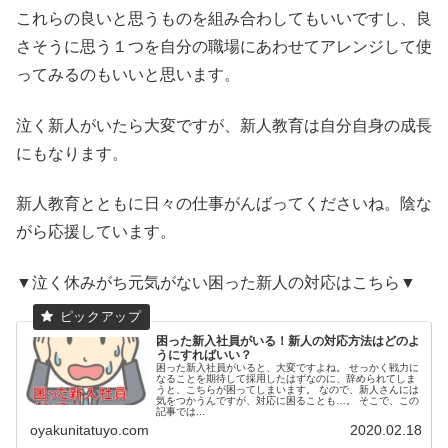
これらの良いと思うものを組み合わしてもいいですし、良
さそうに思う１つを自分の職場にあわせてアレンジして使
ってみるのもいいと思います。
泣く新人がいたら大変ですが、新人教育は自分自身の成長
にもなります。
新人教育とともに日々の仕事がんばってくださいね。陰な
がら応援しています。
▼泣く休みがち元気がない困った新人の対応はこちら▼
困った新入社員がいる！新人の対応方法はどのよ
うにすればいい？
困った新入社員がいると、大変ですよね。 せっかく戦力に
なることを期待して採用したはずなのに、辞められてしま
うと、こちらが困ってしまいます。 なので、新人さんには
気をつかうんですが、対応に困ることも…。 そこで、この
記事では...
oyakunitatuyo.com
2020.02.18