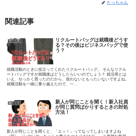
たっちゃん
関連記事
リクルートバッグは就職後どうす
新入社員
る？その後はビジネスバッグで使
う？
就職活動のときに役立ってくれたリクルートバッグ。 そんなリクル
ートバッグですが就職後はどうしたらいいのでしょう？ 就活用とは
いえ、せっかく買ったのだから、使わないともったいないですよね。
就職活動を一緒に乗り越えたので、一...
新人が同じことを聞く！新入社員
新入社員
が同じ質問ばかりするときの対処
方法！
新人が同じことを聞くと、「エッ！」ってなってしまいますよね