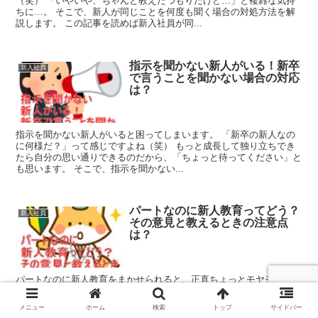
（笑） 「いやいや、ちゃんと教えたつもりだけど…」と複雑な気持
ちに…。 そこで、新人が同じことを何度も聞く場合の対処方法を解
説します。 この記事を読めば新入社員が同...
指示を聞かない新人がいる！新卒
新入社員
で言うことを聞かない場合の対応
は？
指示を聞かない新人がいると困ってしまいます。 「新卒の新人なの
に何様だ？」って感じですよね（笑） もっと成長して独り立ちでき
たら自分の思い通りできるのだから、「ちょっと待ってください」と
も思います。 そこで、指示を聞かない...
パートなのに新人教育ってどう？
新入社員
その意見と教えるときの注意点
は？
パートなのに新人教育をまかせられると、正直ちょっとモヤモヤしま
すよね。 なかにはパートなのに社員さんに教育するケースもあった
り…。 そこで、この記事では、 パートが新人教育することの世間的
メニュー
ホーム
検索
トップ
サイドバー
な意見 パートが新人教育...