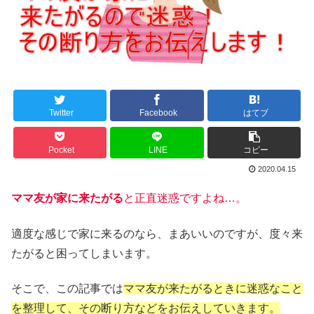
Twitter
Facebook
はてブ
Pocket
LINE
コピー
2020.04.15
ママ友が家に来たがる
と正直迷惑ですよね…。
適度な感じで家に来るのなら、まあいいのですが、度々来
たがると困ってしまいます。
そこで、この記事では
ママ友が来たがるときに迷惑なこと
を整理して、その断り方などをお伝えしていきます。