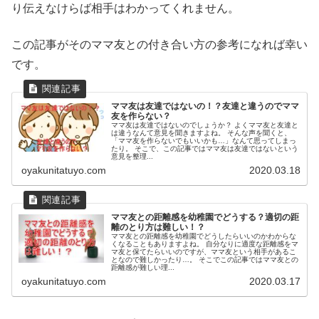
り伝えなけらば相手はわかってくれません。
この記事がそのママ友との付き合い方の参考になれば幸い
です。
ママ友は友達ではないの！？友達と違うのでママ
友を作らない？
ママ友は友達ではないのでしょうか？ よくママ友と友達と
は違うなんて意見を聞きますよね。 そんな声を聞くと、
「ママ友を作らないでもいいかも…」なんて思ってしまっ
たり。 そこで、この記事ではママ友は友達ではないという
意見を整理...
oyakunitatuyo.com
2020.03.18
ママ友との距離感を幼稚園でどうする？適切の距
離のとり方は難しい！？
ママ友との距離感を幼稚園でどうしたらいいのかわからな
くなることもありますよね。 自分なりに適度な距離感をマ
マ友と保てたらいいのですが、ママ友という相手があるこ
となので難しかったり…。 そこでこの記事ではママ友との
距離感が難しい理...
oyakunitatuyo.com
2020.03.17