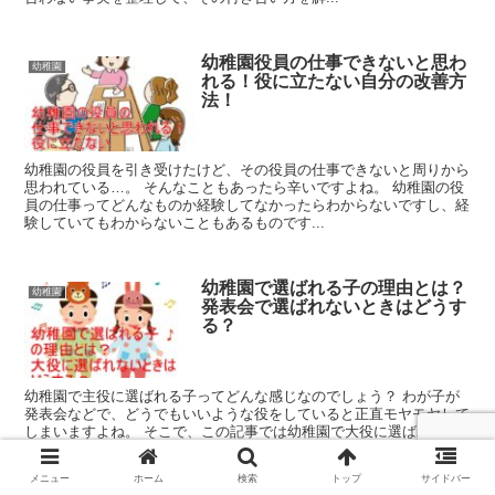
幼稚園役員の仕事できないと思わ
幼稚園
れる！役に立たない自分の改善方
法！
幼稚園の役員を引き受けたけど、その役員の仕事できないと周りから
思われている…。 そんなこともあったら辛いですよね。 幼稚園の役
員の仕事ってどんなものか経験してなかったらわからないですし、経
験していてもわからないこともあるものです...
幼稚園で選ばれる子の理由とは？
幼稚園
発表会で選ばれないときはどうす
る？
幼稚園で主役に選ばれる子ってどんな感じなのでしょう？ わが子が
発表会などで、どうでもいいような役をしていると正直モヤモヤして
しまいますよね。 そこで、この記事では幼稚園で大役に選ばれる子
はどんな子供なのか整理して、選ばれないとき...
メニュー
ホーム
検索
トップ
サイドバー