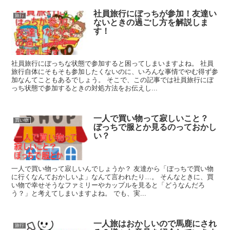
社員旅行にぼっちが参加！友達い
旅行
ないときの過ごし方を解説しま
す！
社員旅行にぼっちな状態で参加すると困ってしまいますよね。 社員
旅行自体にそもそも参加したくないのに、いろんな事情でやむ得ず参
加なんてこともあるでしょう。 そこで、この記事では社員旅行にぼ
っち状態で参加するときの対処方法をお伝えし...
一人で買い物って寂しいこと？
買い物
ぼっちで服とか見るのっておかし
い？
一人で買い物って寂しいんでしょうか？ 友達から「ぼっちで買い物
に行くなんておかしいよ」なんて言われたり…。 そんなときに、買
い物で幸せそうなファミリーやカップルを見ると「どうなんだろ
う？」と考えてしまいますよね。 でも、実...
一人旅はおかしいので馬鹿にされ
旅行