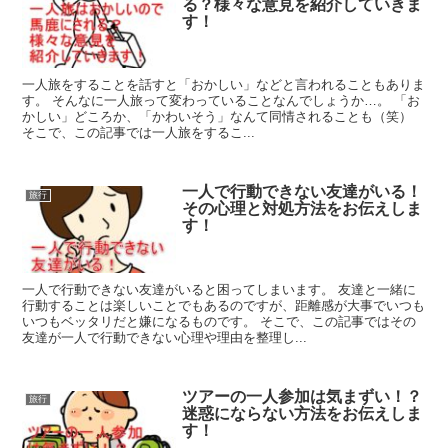
る？様々な意見を紹介していきま
す！
一人旅をすることを話すと「おかしい」などと言われることもありま
す。 そんなに一人旅って変わっていることなんでしょうか…。 「お
かしい」どころか、「かわいそう」なんて同情されることも（笑）
そこで、この記事では一人旅をするこ...
一人で行動できない友達がいる！
旅行
その心理と対処方法をお伝えしま
す！
一人で行動できない友達がいると困ってしまいます。 友達と一緒に
行動することは楽しいことでもあるのですが、距離感が大事でいつも
いつもベッタリだと嫌になるものです。 そこで、この記事ではその
友達が一人で行動できない心理や理由を整理し...
ツアーの一人参加は気まずい！？
旅行
迷惑にならない方法をお伝えしま
す！